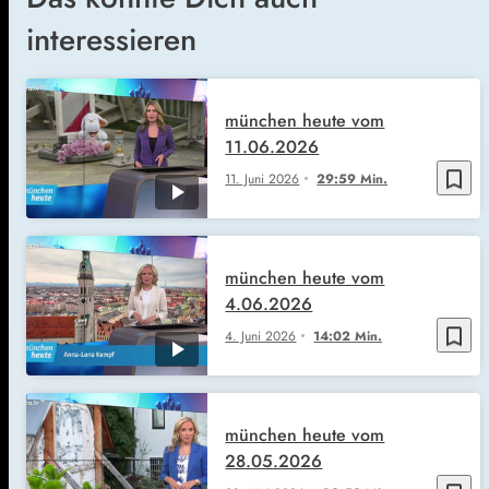
interessieren
münchen heute vom
11.06.2026
bookmark_border
11. Juni 2026
29:59 Min.
münchen heute vom
4.06.2026
bookmark_border
4. Juni 2026
14:02 Min.
münchen heute vom
28.05.2026