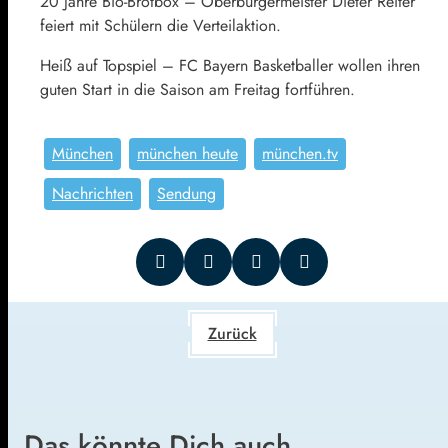
20 Jahre Bio-Brotbox – Oberbürgermeister Dieter Reiter
feiert mit Schülern die Verteilaktion.
Heiß auf Topspiel – FC Bayern Basketballer wollen ihren
guten Start in die Saison am Freitag fortführen.
München
münchen heute
münchen.tv
Nachrichten
Sendung
Zurück
Das könnte Dich auch