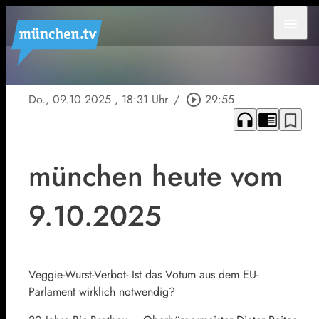
menu
Do., 09.10.2025
, 18:31 Uhr
/
play_circle_outline
29:55
headphones
chrome_reader_mode
bookmark_border
münchen heute vom
9.10.2025
Veggie-Wurst-Verbot- Ist das Votum aus dem EU-
Parlament wirklich notwendig?