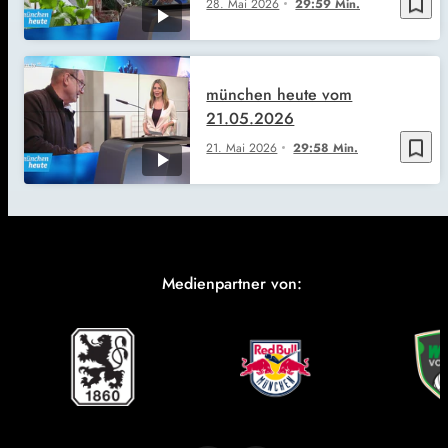
bookmark_border
28. Mai 2026
29:59 Min.
münchen heute vom
21.05.2026
bookmark_border
21. Mai 2026
29:58 Min.
Medienpartner von: