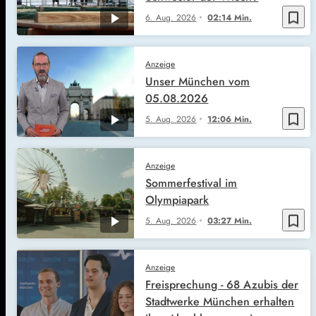
bookmark_border
6. Aug. 2026
02:14 Min.
Anzeige
Unser München vom
05.08.2026
bookmark_border
5. Aug. 2026
12:06 Min.
Anzeige
Sommerfestival im
Olympiapark
bookmark_border
5. Aug. 2026
03:27 Min.
Anzeige
Freisprechung - 68 Azubis der
Stadtwerke München erhalten