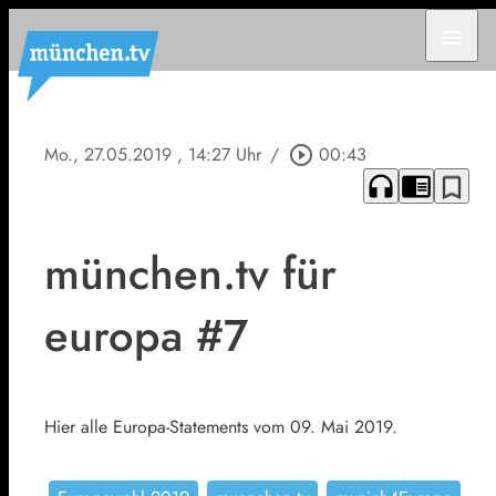
menu
Mo., 27.05.2019
, 14:27 Uhr
/
play_circle_outline
00:43
headphones
chrome_reader_mode
bookmark_border
münchen.tv für
europa #7
Hier alle Europa-Statements vom 09. Mai 2019.