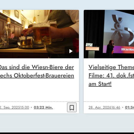
Das sind die Wiesn-Biere der
Vielseitige Them
sechs Oktoberfest-Brauereien
Filme: 41. dok.f
am Start!
bookmark_border
2. Sep. 2025
15:00
03:22 Min.
28. Apr. 2026
16:46
01:3