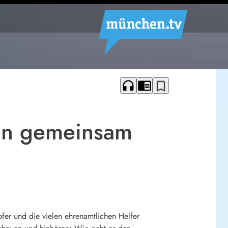
headphones
chrome_reader_mode
bookmark_border
den gemeinsam
fer und die vielen ehrenamtlichen Helfer