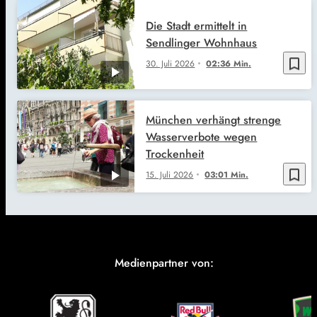
Die Stadt ermittelt in
Sendlinger Wohnhaus
bookmark_border
30. Juli 2026
02:36 Min.
München verhängt strenge
Wasserverbote wegen
Trockenheit
bookmark_border
15. Juli 2026
03:01 Min.
Medienpartner von: