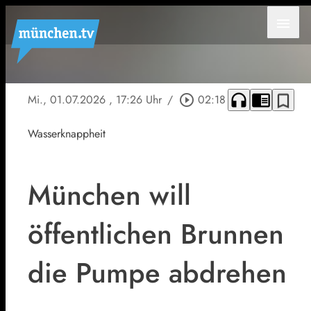
menu
headphones
chrome_reader_mode
bookmark_border
Mi., 01.07.2026
, 17:26 Uhr
/
play_circle_outline
02:18
Wasserknappheit
München will
öffentlichen Brunnen
die Pumpe abdrehen