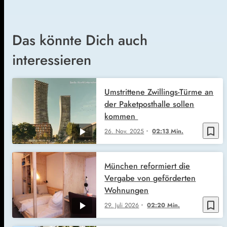
Das könnte Dich auch
interessieren
Umstrittene Zwillings-Türme an
der Paketposthalle sollen
kommen
bookmark_border
26. Nov. 2025
02:13 Min.
München reformiert die
Vergabe von geförderten
Wohnungen
bookmark_border
29. Juli 2026
02:20 Min.