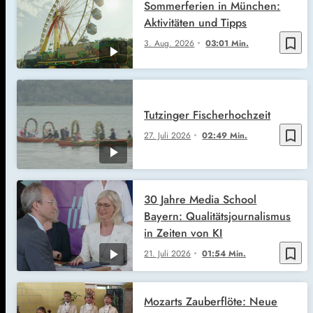
Sommerferien in München:
Aktivitäten und Tipps
bookmark_border
3. Aug. 2026
03:01 Min.
Tutzinger Fischerhochzeit
bookmark_border
27. Juli 2026
02:49 Min.
30 Jahre Media School
Bayern: Qualitätsjournalismus
in Zeiten von KI
bookmark_border
21. Juli 2026
01:54 Min.
Mozarts Zauberflöte: Neue