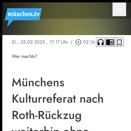
menu
headphones
chrome_reader_mode
bookmark_border
Di., 25.02.2025
, 17:17 Uhr
/
play_circle_outline
02:16
Wer machts?
Münchens
Kulturreferat nach
Roth-Rückzug