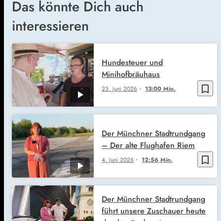
Das könnte Dich auch
interessieren
Hundesteuer und
Minihofbräuhaus
bookmark_border
23. Juni 2026
13:00 Min.
Der Münchner Stadtrundgang
– Der alte Flughafen Riem
bookmark_border
4. Juni 2026
12:56 Min.
Der Münchner Stadtrundgang
führt unsere Zuschauer heute