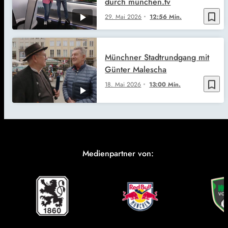
durch münchen.tv
bookmark_border
29. Mai 2026
12:56 Min.
Münchner Stadtrundgang mit
Günter Malescha
bookmark_border
18. Mai 2026
13:00 Min.
Medienpartner von: