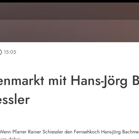
outline
15:05
enmarkt mit Hans-Jörg 
ssler
. Wenn Pfarrer Rainer Schiessler den Fernsehkoch Hans-Jörg Bachmeie