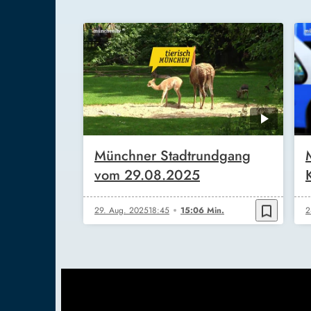
Münchner Stadtrundgang
vom 29.08.2025
bookmark_border
29. Aug. 2025
18:45
15:06 Min.
2