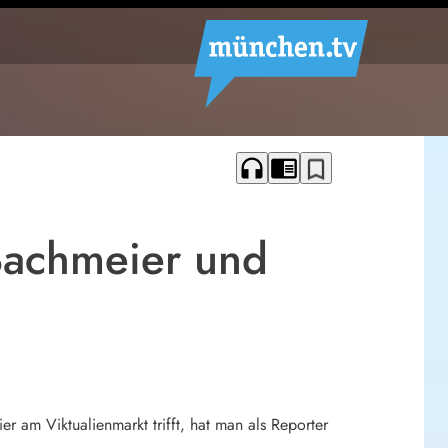
headphones
chrome_reader_mode
bookmark_border
Bachmeier und
r am Viktualienmarkt trifft, hat man als Reporter