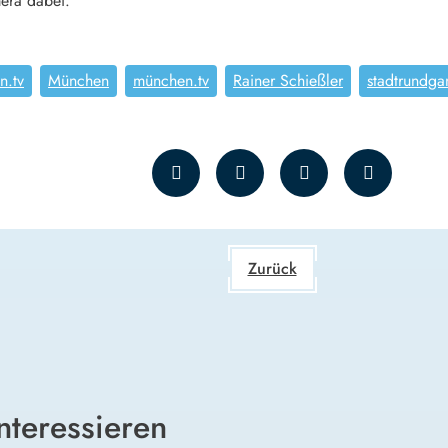
era dabei.
n.tv
München
münchen.tv
Rainer Schießler
stadtrundga
Zurück
nteressieren