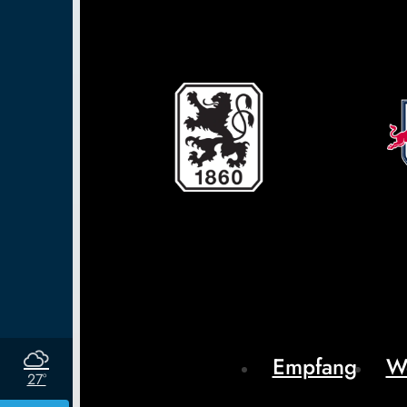
Empfang
W
27°