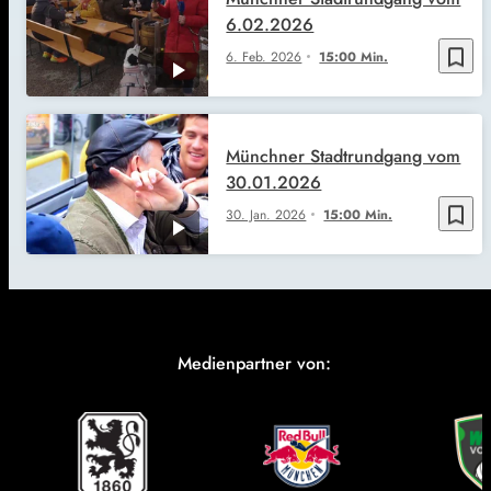
6.02.2026
bookmark_border
6. Feb. 2026
15:00 Min.
Münchner Stadtrundgang vom
30.01.2026
bookmark_border
30. Jan. 2026
15:00 Min.
Medienpartner von: