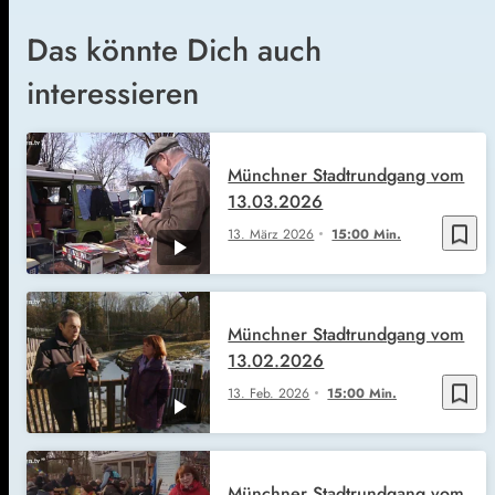
Das könnte Dich auch
interessieren
Münchner Stadtrundgang vom
13.03.2026
bookmark_border
13. März 2026
15:00 Min.
Münchner Stadtrundgang vom
13.02.2026
bookmark_border
13. Feb. 2026
15:00 Min.
Münchner Stadtrundgang vom