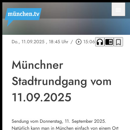
menu
headphones
chrome_reader_mode
bookmark_border
Do., 11.09.2025
, 18:45 Uhr
/
play_circle_outline
15:06
Münchner
Stadtrundgang vom
11.09.2025
Sendung vom Donnerstag, 11. September 2025.
Natürlich kann man in München einfach von einem Ort