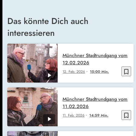
Das könnte Dich auch
interessieren
Münchner Stadtrundgang vom
12.02.2026
bookmark_border
12. Feb. 2026
15:00 Min.
Münchner Stadtrundgang vom
11.02.2026
bookmark_border
11. Feb. 2026
14:59 Min.