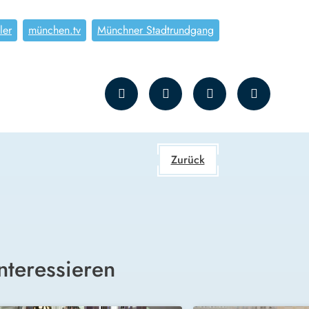
ler
münchen.tv
Münchner Stadtrundgang
Zurück
nteressieren