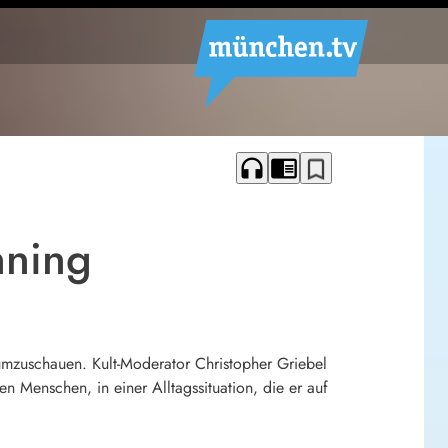
headphones
chrome_reader_mode
bookmark_border
nning
mzuschauen. Kult-Moderator Christopher Griebel
 Menschen, in einer Alltagssituation, die er auf