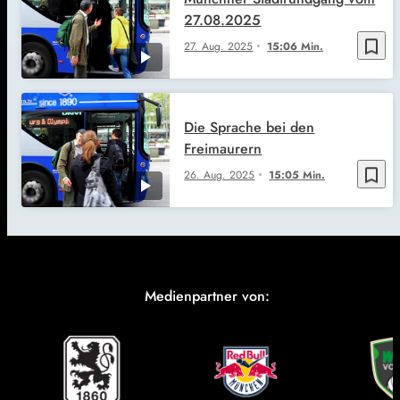
27.08.2025
bookmark_border
27. Aug. 2025
15:06 Min.
Die Sprache bei den
Freimaurern
bookmark_border
26. Aug. 2025
15:05 Min.
Medienpartner von: