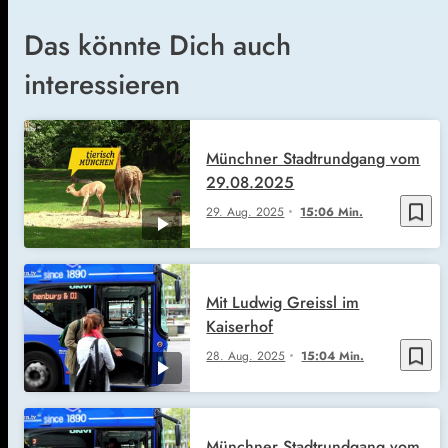
Das könnte Dich auch
interessieren
Münchner Stadtrundgang vom
29.08.2025
bookmark_border
29. Aug. 2025
15:06 Min.
Mit Ludwig Greissl im
Kaiserhof
bookmark_border
28. Aug. 2025
15:04 Min.
Münchner Stadtrundgang vom