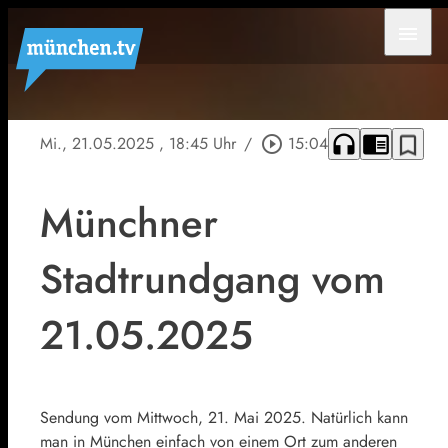
menu
headphones
chrome_reader_mode
bookmark_border
Mi., 21.05.2025
, 18:45 Uhr
/
play_circle_outline
15:04
Münchner
Stadtrundgang vom
21.05.2025
Sendung vom Mittwoch, 21. Mai 2025. Natürlich kann
man in München einfach von einem Ort zum anderen