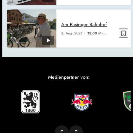
Am Pasinger Bahnhof
bookmark_border
3. Aug. 2026
13:00 Min.
Medienpartner von: