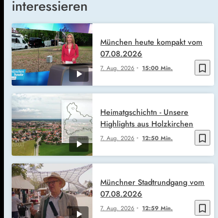
interessieren
München heute kompakt vom
07.08.2026
bookmark_border
7. Aug. 2026
15:00 Min.
Heimatgschichtn - Unsere
Highlights aus Holzkirchen
bookmark_border
7. Aug. 2026
12:50 Min.
Münchner Stadtrundgang vom
07.08.2026
bookmark_border
7. Aug. 2026
12:59 Min.