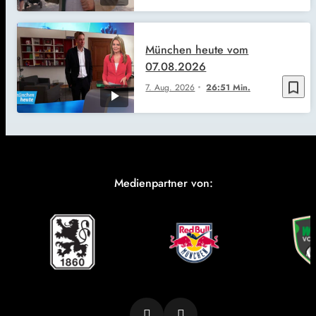
München heute vom
07.08.2026
bookmark_border
7. Aug. 2026
26:51 Min.
Medienpartner von: