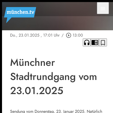
menu
Do., 23.01.2025
, 17:01 Uhr
/
play_circle_outline
13:00
headphones
chrome_reader_mode
bookmark_border
Münchner
Stadtrundgang vom
23.01.2025
Sendung vom Donnerstag, 23. Januar 2025. Natürlich