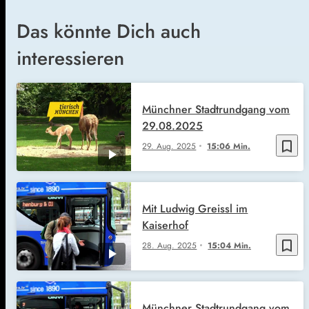
Das könnte Dich auch
interessieren
Münchner Stadtrundgang vom
29.08.2025
bookmark_border
29. Aug. 2025
15:06 Min.
Mit Ludwig Greissl im
Kaiserhof
bookmark_border
28. Aug. 2025
15:04 Min.
Münchner Stadtrundgang vom