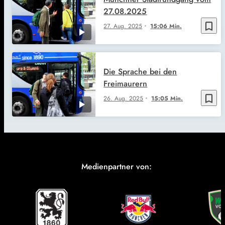
27.08.2025
bookmark_border
27. Aug. 2025
15:06 Min.
Die Sprache bei den
Freimaurern
bookmark_border
26. Aug. 2025
15:05 Min.
Medienpartner von: