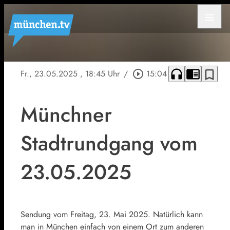
menu
headphones
chrome_reader_mode
bookmark_border
Fr., 23.05.2025
, 18:45 Uhr
/
play_circle_outline
15:04
Münchner
Stadtrundgang vom
23.05.2025
Sendung vom Freitag, 23. Mai 2025. Natürlich kann
man in München einfach von einem Ort zum anderen