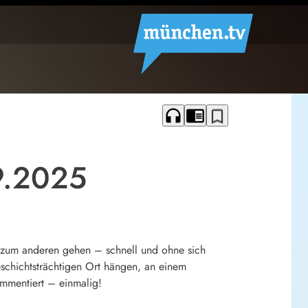
headphones
chrome_reader_mode
bookmark_border
9.2025
zum anderen gehen – schnell und ohne sich
schichtsträchtigen Ort hängen, an einem
ommentiert – einmalig!