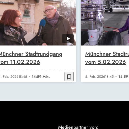
Münchner Stadtrundgang
Münchner Stadt
vom 11.02.2026
vom 5.02.2026
bookmark_border
1. Feb. 2026
18:45
14:59 Min.
5. Feb. 2026
18:45
14:59
Medienpartner von: