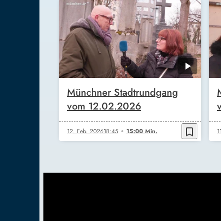
Münchner Stadtrundgang
vom 12.02.2026
bookmark_border
12. Feb. 2026
18:45
15:00 Min.
1