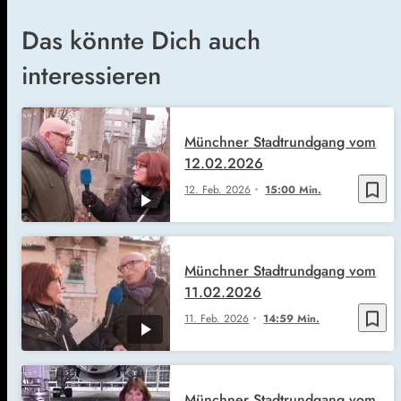
Das könnte Dich auch
interessieren
Münchner Stadtrundgang vom
12.02.2026
bookmark_border
12. Feb. 2026
15:00 Min.
Münchner Stadtrundgang vom
11.02.2026
bookmark_border
11. Feb. 2026
14:59 Min.
Münchner Stadtrundgang vom