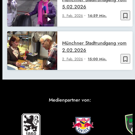
5.02.2026
bookmark_border
5. Feb. 2026
14:59 Min.
Münchner Stadtrundgang vom
2.02.2026
bookmark_border
2. Feb. 2026
15:00 Min.
Medienpartner von: