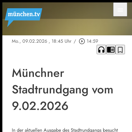
menu
Mo., 09.02.2026
, 18:45 Uhr
/
play_circle_outline
14:59
headphones
chrome_reader_mode
bookmark_border
Münchner
Stadtrundgang vom
9.02.2026
In der aktuellen Ausgabe des Stadtrundgangs besucht