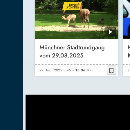
Münchner Stadtrundgang
vom 29.08.2025
bookmark_border
29. Aug. 2025
18:45
15:06 Min.
2