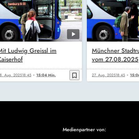
Mit Ludwig Greissl im
Münchner Stadt
Kaiserhof
vom 27.08.2025
bookmark_border
8. Aug. 2025
18:45
15:04 Min.
27. Aug. 2025
18:45
15:0
Medienpartner von: