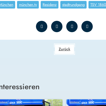
München
münchen.tv
Residenz
stadtrundgang
TSV 186
Zurück
nteressieren