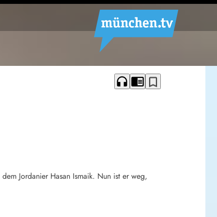
headphones
chrome_reader_mode
bookmark_border
 dem Jordanier Hasan Ismaik. Nun ist er weg,