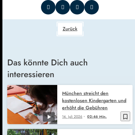
Zurück
Das könnte Dich auch
interessieren
München streicht den
kostenlosen Kindergarten und
erhöht die Gebühren
bookmark_border
14. Juli 2026
02:46 Min.