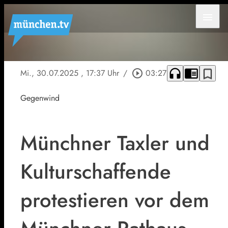
menu
headphones
chrome_reader_mode
bookmark_border
Mi., 30.07.2025
, 17:37 Uhr
/
play_circle_outline
03:27
Gegenwind
Münchner Taxler und
Kulturschaffende
protestieren vor dem