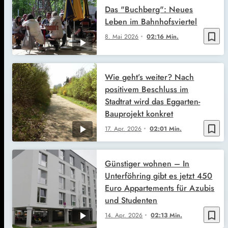
Das "Buchberg": Neues
Leben im Bahnhofsviertel
bookmark_border
8. Mai 2026
02:16 Min.
Wie geht’s weiter? Nach
positivem Beschluss im
Stadtrat wird das Eggarten-
Bauprojekt konkret
bookmark_border
17. Apr. 2026
02:01 Min.
Günstiger wohnen – In
Unterföhring gibt es jetzt 450
Euro Appartements für Azubis
und Studenten
bookmark_border
14. Apr. 2026
02:13 Min.