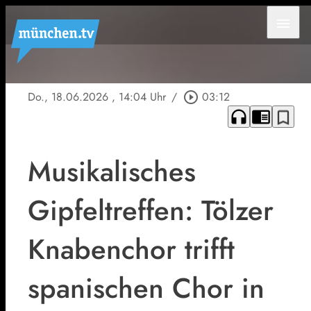
menu
Do., 18.06.2026
, 14:04 Uhr
/
play_circle_outline
03:12
headphones
chrome_reader_mode
bookmark_border
Musikalisches
Gipfeltreffen: Tölzer
Knabenchor trifft
spanischen Chor in