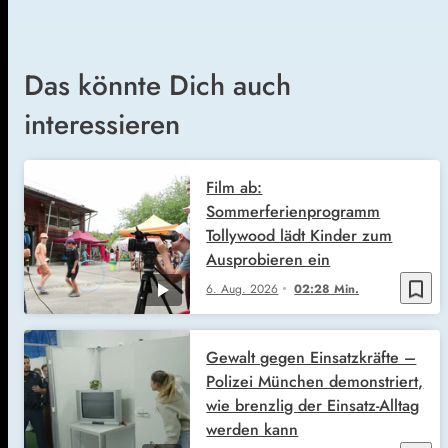
Das könnte Dich auch
interessieren
Film ab:
Sommerferienprogramm
Tollywood lädt Kinder zum
Ausprobieren ein
bookmark_border
6. Aug. 2026
02:28 Min.
Gewalt gegen Einsatzkräfte –
Polizei München demonstriert,
wie brenzlig der Einsatz-Alltag
werden kann