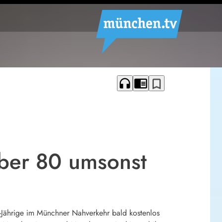
headphones
chrome_reader_mode
bookmark_border
über 80 umsonst
80-Jährige im Münchner Nahverkehr bald kostenlos