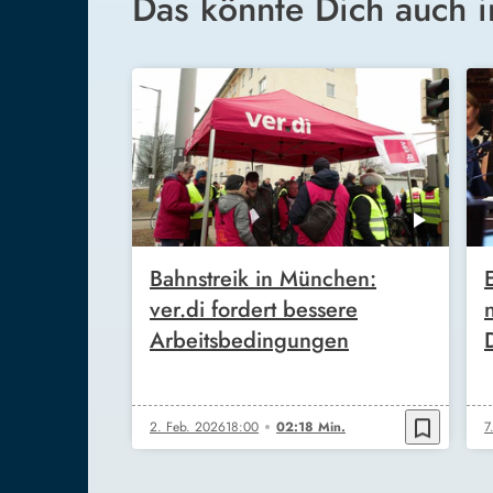
Das könnte Dich auch i
Bahnstreik in München:
ver.di fordert bessere
Arbeitsbedingungen
bookmark_border
2. Feb. 2026
18:00
02:18 Min.
7