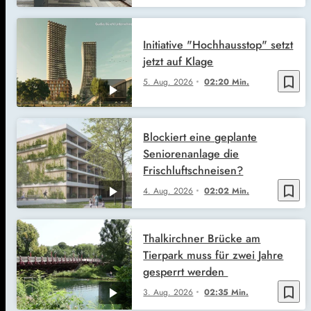
Initiative "Hochhausstop" setzt
jetzt auf Klage
bookmark_border
5. Aug. 2026
02:20 Min.
Blockiert eine geplante
Seniorenanlage die
Frischluftschneisen?
bookmark_border
4. Aug. 2026
02:02 Min.
Thalkirchner Brücke am
Tierpark muss für zwei Jahre
gesperrt werden
bookmark_border
3. Aug. 2026
02:35 Min.