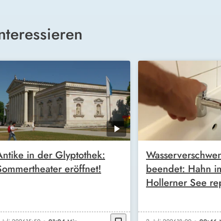
nteressieren
Antike in der Glyptothek:
Wasserverschwe
Sommertheater eröffnet!
beendet: Hahn i
Hollerner See rep