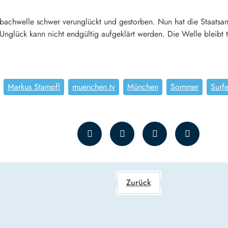
Eisbachwelle schwer verunglückt und gestorben. Nun hat die Staatsa
nglück kann nicht endgültig aufgeklärt werden. Die Welle bleibt 
Markus Stampfl
muenchen.tv
München
Sommer
Surfe
Zurück