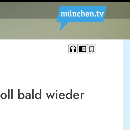
headphones
chrome_reader_mode
bookmark_border
oll bald wieder