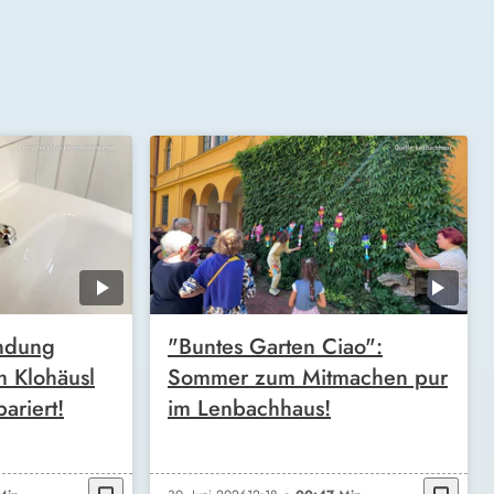
ndung
"Buntes Garten Ciao":
m Klohäusl
Sommer zum Mitmachen pur
ariert!
im Lenbachhaus!