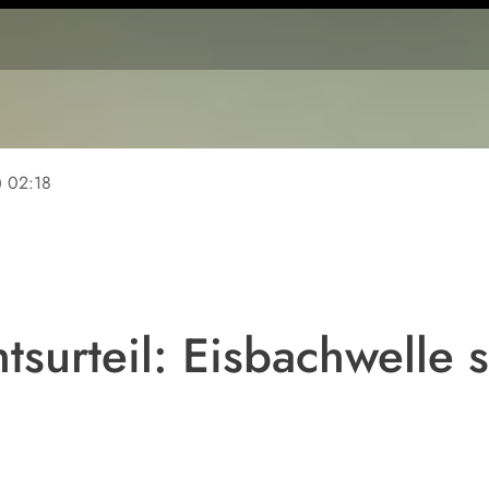
ine
02:18
surteil: Eisbachwelle s