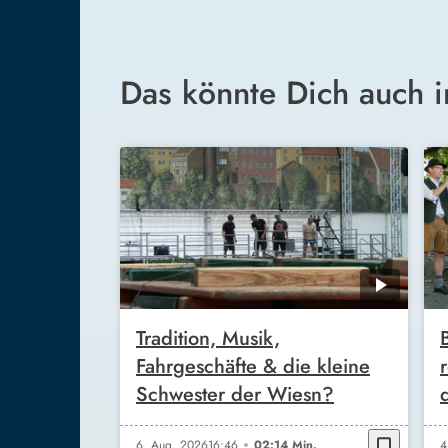
Das könnte Dich auch i
Tradition, Musik,
Fahrgeschäfte & die kleine
Schwester der Wiesn?
bookmark_border
6. Aug. 2026
16:46
02:14 Min.
4