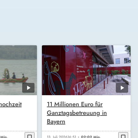
hochzeit
11 Millionen Euro für
Ganztagsbetreuung in
Bayern
bookmark_border
bookmark_border
Min.
13. Juli 2026
16:51
02:02 Min.