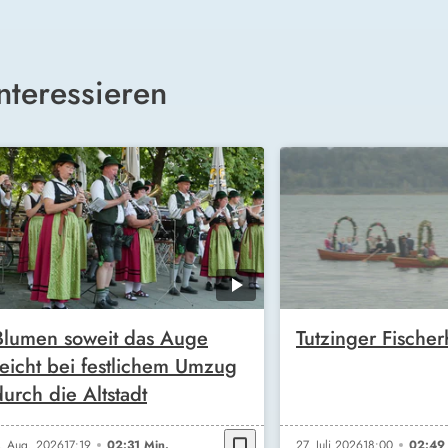
nteressieren
Blumen soweit das Auge
Tutzinger Fischer
reicht bei festlichem Umzug
durch die Altstadt
bookmark_border
. Aug. 2026
17:19
02:31 Min.
27. Juli 2026
18:00
02:49 