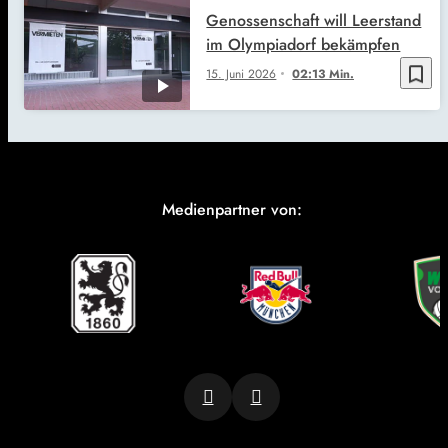
Genossenschaft will Leerstand
im Olympiadorf bekämpfen
bookmark_border
15. Juni 2026
02:13 Min.
Medienpartner von: