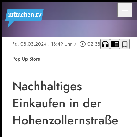
menu
headphones
chrome_reader_mode
bookmark_border
Fr., 08.03.2024
, 18:49 Uhr
/
play_circle_outline
02:38
Pop Up Store
Nachhaltiges
Einkaufen in der
Hohenzollernstraße