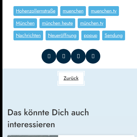
Hohenzollernstraße
muenchen
muenchen.tv
München
münchen heute
münchen.tv
Nachrichten
Neueröffnung
popup
Sendung
Zurück
Das könnte Dich auch
interessieren