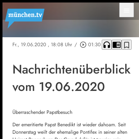
menu
headphones
chrome_reader_mode
bookmark_border
Fr., 19.06.2020
, 18:08 Uhr
/
play_circle_outline
01:30
Nachrichtenüberblick
vom 19.06.2020
Überraschender Papstbesuch
Der emeritierte Papst Benedikt ist wieder dahoam. Seit
Donnerstag weilt der ehemalige Pontifex in seiner alten