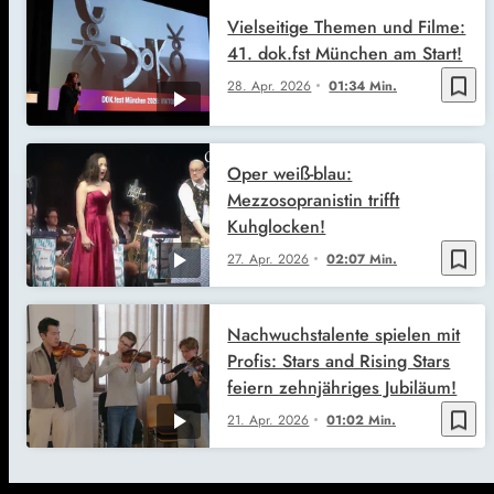
Vielseitige Themen und Filme:
41. dok.fst München am Start!
bookmark_border
28. Apr. 2026
01:34 Min.
Oper weiß-blau:
Mezzosopranistin trifft
Kuhglocken!
bookmark_border
27. Apr. 2026
02:07 Min.
Nachwuchstalente spielen mit
Profis: Stars and Rising Stars
feiern zehnjähriges Jubiläum!
bookmark_border
21. Apr. 2026
01:02 Min.