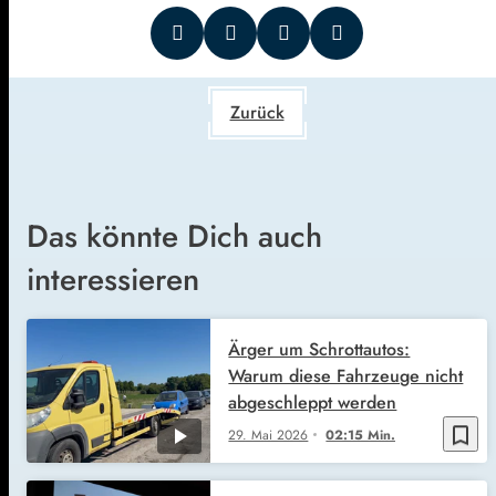
Zurück
Das könnte Dich auch
interessieren
Ärger um Schrottautos:
Warum diese Fahrzeuge nicht
abgeschleppt werden
bookmark_border
29. Mai 2026
02:15 Min.