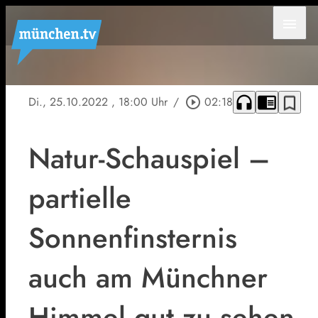
menu
headphones
chrome_reader_mode
bookmark_border
Di., 25.10.2022
, 18:00 Uhr
/
play_circle_outline
02:18
Natur-Schauspiel –
partielle
Sonnenfinsternis
auch am Münchner
Himmel gut zu sehen