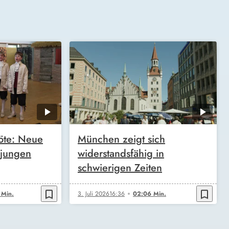
öte: Neue
München zeigt sich
 jungen
widerstandsfähig in
schwierigen Zeiten
bookmark_border
bookmark_border
 Min.
3. Juli 2026
16:36
02:06 Min.