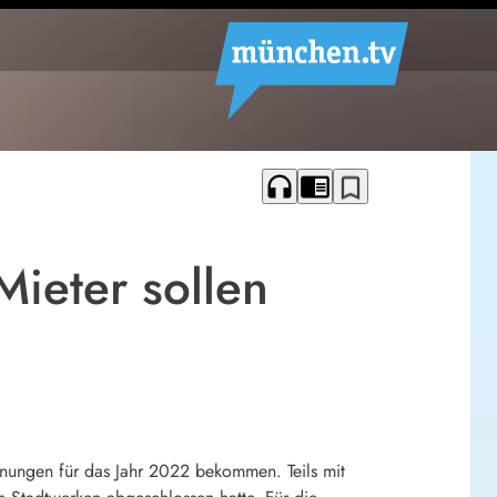
headphones
chrome_reader_mode
bookmark_border
ieter sollen
ungen für das Jahr 2022 bekommen. Teils mit