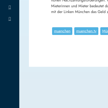
hohen Nachzahlungsforderungen. Gr
Mieterinnen und Mieter bedeutet d
mit der Linken München das Geld zu
muenchen
muenchen.tv
Mü