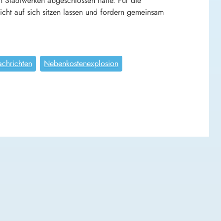
 Stadtwerken abgeschlossen hatte. Für die
cht auf sich sitzen lassen und fordern gemeinsam
chrichten
Nebenkostenexplosion