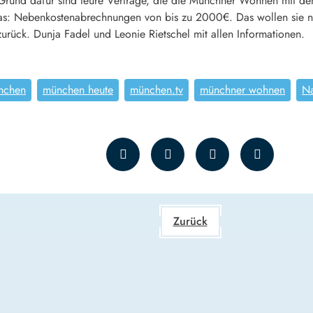
und dafür sind teure Verträge, die die Münchner Wohnen mit den
as: Nebenkostenabrechnungen von bis zu 2000€. Das wollen sie ni
rück. Dunja Fadel und Leonie Rietschel mit allen Informationen.
nchen
münchen heute
münchen.tv
münchner wohnen
Na
Zurück