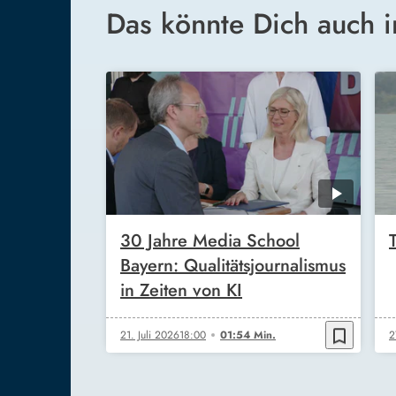
Das könnte Dich auch i
30 Jahre Media School
Bayern: Qualitätsjournalismus
in Zeiten von KI
bookmark_border
21. Juli 2026
18:00
01:54 Min.
2