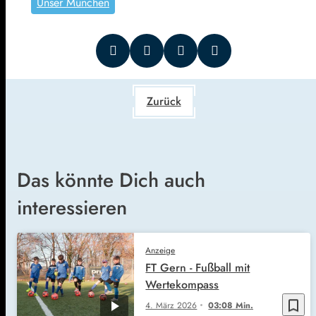
Unser München
Zurück
Das könnte Dich auch
interessieren
Anzeige
FT Gern - Fußball mit
Wertekompass
bookmark_border
4. März 2026
03:08 Min.