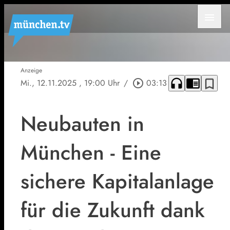
menu
Anzeige
headphones
chrome_reader_mode
bookmark_border
Mi., 12.11.2025
, 19:00 Uhr
/
play_circle_outline
03:13
Neubauten in
München - Eine
sichere Kapitalanlage
für die Zukunft dank