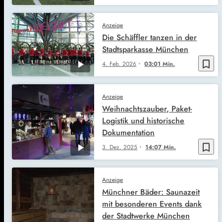
Anzeige
Die Schäffler tanzen in der
Stadtsparkasse München
bookmark_border
4. Feb. 2026
03:01 Min.
Anzeige
Weihnachtszauber, Paket-
Logistik und historische
Dokumentation
bookmark_border
3. Dez. 2025
14:07 Min.
Anzeige
Münchner Bäder: Saunazeit
mit besonderen Events dank
der Stadtwerke München