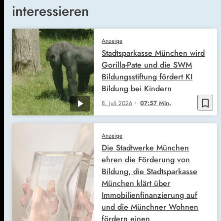
interessieren
Anzeige
Stadtsparkasse München wird
Gorilla-Pate und die SWM
Bildungsstiftung fördert KI
Bildung bei Kindern
bookmark_border
8. Juli 2026
07:57 Min.
Anzeige
Die Stadtwerke München
ehren die Förderung von
Bildung, die Stadtsparkasse
München klärt über
Immobilienfinanzierung auf
und die Münchner Wohnen
fördern einen