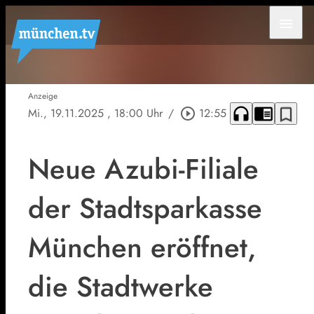
menu
Anzeige
headphones
chrome_reader_mode
bookmark_border
Mi., 19.11.2025
, 18:00 Uhr
/
play_circle_outline
12:55
Neue Azubi-Filiale
der Stadtsparkasse
München eröffnet,
die Stadtwerke