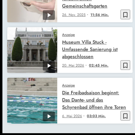
Gemeinschaftsgarten
bookmark_border
26. Nov. 2025
11:56 Min.
Anzeige
Museum Villa Stuck -
Umfassende Sanierung ist
abgeschlossen
bookmark_border
20. Mai 2026
02:45 Min.
Anzeige
Die Freibadsaison beginnt:
Das Dante- und das
Schyrenbad öffnen ihre Toren
bookmark_border
6. Mai 2026
03:03 Min.