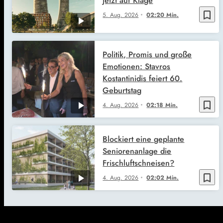
jetzt auf Klage
bookmark_border
5. Aug. 2026
02:20 Min.
Politik, Promis und große
Emotionen: Stavros
Kostantinidis feiert 60.
Geburtstag
bookmark_border
4. Aug. 2026
02:18 Min.
Blockiert eine geplante
Seniorenanlage die
Frischluftschneisen?
bookmark_border
4. Aug. 2026
02:02 Min.