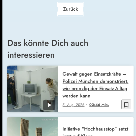
Zurück
Das könnte Dich auch
interessieren
Gewalt gegen Einsatzkräfte –
Polizei München demonstriert,
wie brenzlig der Einsatz-Alltag
werden kann
bookmark_border
5. Aug. 2026
02:46 Min.
Initiative "Hochhausstop" setzt