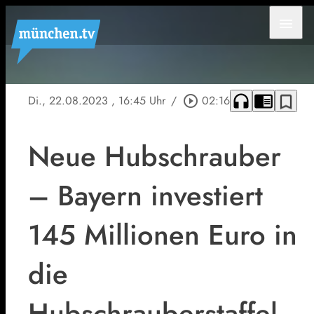
menu
headphones
chrome_reader_mode
bookmark_border
Di., 22.08.2023
, 16:45 Uhr
/
play_circle_outline
02:16
Neue Hubschrauber
– Bayern investiert
145 Millionen Euro in
die
Hubschrauberstaffel