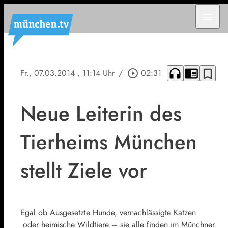
menu
headphones
chrome_reader_mode
bookmark_border
Fr., 07.03.2014
, 11:14 Uhr
/
play_circle_outline
02:31
Neue Leiterin des
Tierheims München
stellt Ziele vor
Egal ob Ausgesetzte Hunde, vernachlässigte Katzen
oder heimische Wildtiere – sie alle finden im Münchner