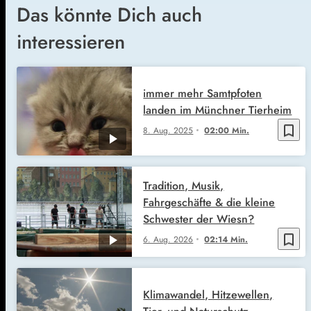
Das könnte Dich auch
interessieren
immer mehr Samtpfoten
landen im Münchner Tierheim
bookmark_border
8. Aug. 2025
02:00 Min.
Tradition, Musik,
Fahrgeschäfte & die kleine
Schwester der Wiesn?
bookmark_border
6. Aug. 2026
02:14 Min.
Klimawandel, Hitzewellen,