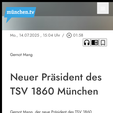
menu
Mo., 14.07.2025
, 15:04 Uhr
/
play_circle_outline
01:58
headphones
chrome_reader_mode
bookmark_border
Gernot Mang
Neuer Präsident des
TSV 1860 München
Gernot Mang, der neue Präsident des TSV 1860