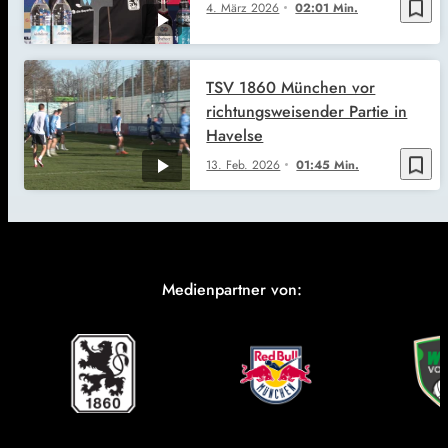
bookmark_border
4. März 2026
02:01 Min.
TSV 1860 München vor
richtungsweisender Partie in
Havelse
bookmark_border
13. Feb. 2026
01:45 Min.
Medienpartner von: