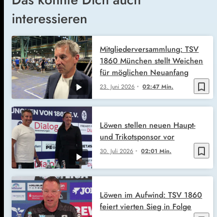
interessieren
Mitgliederversammlung: TSV
1860 München stellt Weichen
für möglichen Neuanfang
bookmark_border
23. Juni 2026
02:47 Min.
Löwen stellen neuen Haupt-
und Trikotsponsor vor
bookmark_border
30. Juli 2026
02:01 Min.
Löwen im Aufwind: TSV 1860
feiert vierten Sieg in Folge