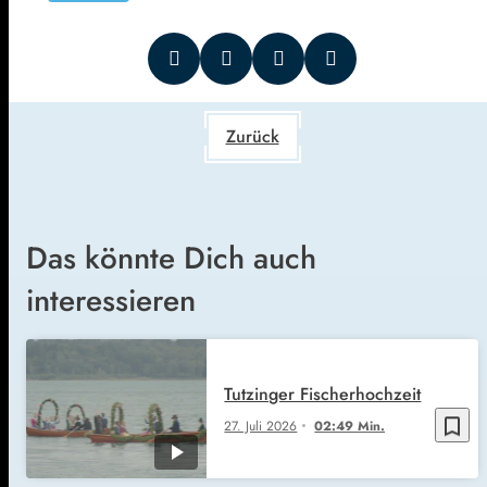
Zurück
Das könnte Dich auch
interessieren
Tutzinger Fischerhochzeit
bookmark_border
27. Juli 2026
02:49 Min.