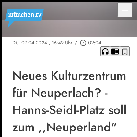
menu
Di., 09.04.2024
, 16:49 Uhr
/
play_circle_outline
02:04
headphones
chrome_reader_mode
bookmark_border
Neues Kulturzentrum
für Neuperlach? -
Hanns-Seidl-Platz soll
zum ,,Neuperland"