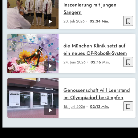
Inszenierung mit jungen
Sängern
bookmark_border
20. Juli 2026
02:34 Min.
die München Klinik setzt auf
ein neues OP-Robotik-System
bookmark_border
24. Juni 2026
02:16 Min.
Genossenschaft will Leerstand
im Olympiadorf bekämpfen
bookmark_border
15. Juni 2026
02:13 Min.