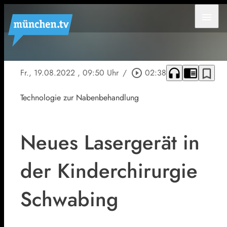
menu
headphones
chrome_reader_mode
bookmark_border
Fr., 19.08.2022
, 09:50 Uhr
/
play_circle_outline
02:38
Technologie zur Nabenbehandlung
Neues Lasergerät in
der Kinderchirurgie
Schwabing