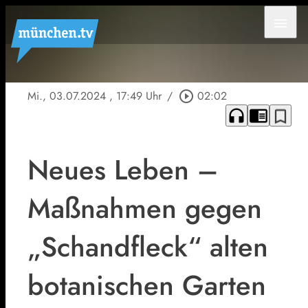
menu
Mi., 03.07.2024
, 17:49 Uhr
/
play_circle_outline
02:02
headphones
chrome_reader_mode
bookmark_border
Neues Leben –
Maßnahmen gegen
„Schandfleck“ alten
botanischen Garten