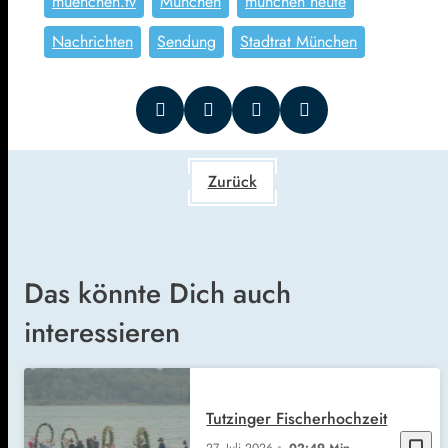
muenchen.tv
München
münchen heute
Nachrichten
Sendung
Stadtrat München
Zurück
Das könnte Dich auch
interessieren
Tutzinger Fischerhochzeit
bookmark_border
27. Juli 2026
02:49 Min.