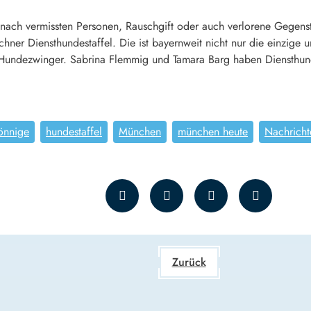
nach vermissten Personen, Rauschgift oder auch verlorene Gegenst
chner Diensthundestaffel. Die ist bayernweit nicht nur die einzige
 Hundezwinger. Sabrina Flemmig und Tamara Barg haben Diensthun
önnige
hundestaffel
München
münchen heute
Nachricht
Zurück