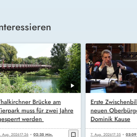
nteressieren
Thalkirchner Brücke am
Erste Zwischenbi
Tierpark muss für zwei Jahre
neuen Oberbürge
gesperrt werden
Dominik Kause
bookmark_border
. Aug. 2026
17:26
02:35 Min.
7. Aug. 2026
17:35
03:09