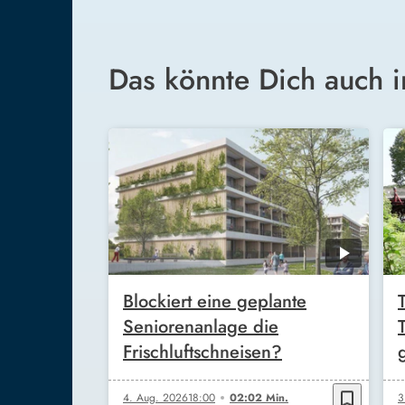
Das könnte Dich auch i
Blockiert eine geplante
Seniorenanlage die
Frischluftschneisen?
bookmark_border
4. Aug. 2026
18:00
02:02 Min.
3