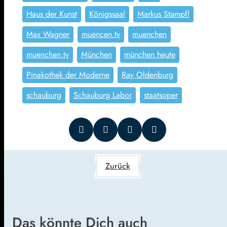
Haus der Kunst
Königssaal
Markus Stampfl
Max Wagner
muencen.tv
muenchen
muenchen.tv
München
münchen heute
Pinakothek der Moderne
Ray Oldenburg
schauburg
Schauburg Labor
staatsoper
Zurück
Das könnte Dich auch