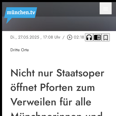
menu
headphones
chrome_reader_mode
bookmark_border
Di., 27.05.2025
, 17:08 Uhr
/
play_circle_outline
02:18
Dritte Orte
Nicht nur Staatsoper
öffnet Pforten zum
Verweilen für alle