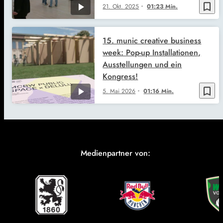
bookmark_border
21. Okt. 2025
01:23 Min.
15. munic creative business
week: Pop-up Installationen,
Ausstellungen und ein
Kongress!
bookmark_border
5. Mai 2026
01:16 Min.
Medienpartner von: