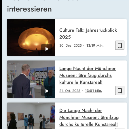
interessieren
Culture Talk: Jahresrückblick
2025
bookmark_border
30. Dez. 2025
13:19 Min.
Lange Nacht der Münchner
Museen: Streifzug durchs
kulturelle Kunstareal!
bookmark_border
21. Okt. 2025
13:01 Min.
Die Lange Nacht der
Münchner Museen: Streifzug
durchs kulturelle Kunstareal!