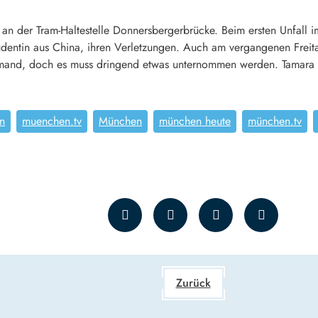
 an der Tram-Haltestelle Donnersbergerbrücke. Beim ersten Unfall i
udentin aus China, ihren Verletzungen. Auch am vergangenen Freita
mand, doch es muss dringend etwas unternommen werden. Tamara B
n
muenchen.tv
München
münchen heute
münchen.tv
Zurück