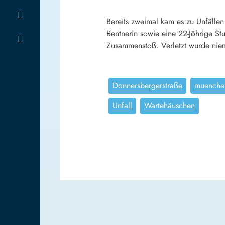
Bereits zweimal kam es zu Unfällen
Rentnerin sowie eine 22-Jöhrige St
Zusammenstoß. Verletzt wurde nie
Donnersbergerstraße
muenche
Unfall
Wartehäuschen