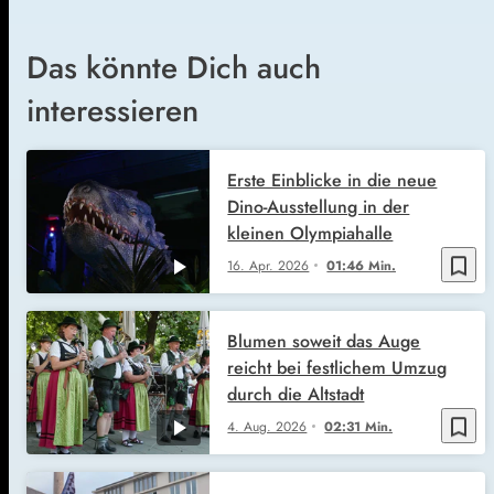
Das könnte Dich auch
interessieren
Erste Einblicke in die neue
Dino-Ausstellung in der
kleinen Olympiahalle
bookmark_border
16. Apr. 2026
01:46 Min.
Blumen soweit das Auge
reicht bei festlichem Umzug
durch die Altstadt
bookmark_border
4. Aug. 2026
02:31 Min.