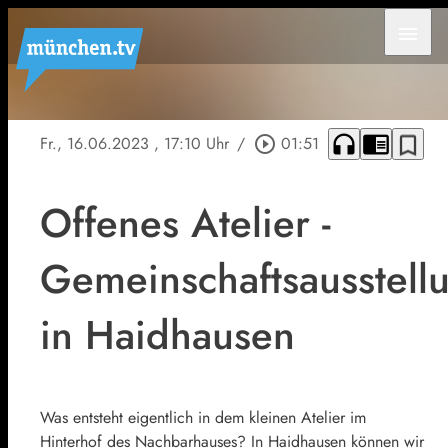
menu
headphones
chrome_reader_mode
bookmark_border
Fr., 16.06.2023
, 17:10 Uhr
/
play_circle_outline
01:51
Offenes Atelier -
Gemeinschaftsausstell
in Haidhausen
Was entsteht eigentlich in dem kleinen Atelier im
Hinterhof des Nachbarhauses? In Haidhausen können wir