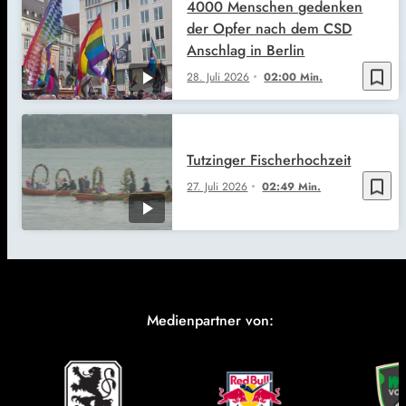
4000 Menschen gedenken
der Opfer nach dem CSD
Anschlag in Berlin
bookmark_border
28. Juli 2026
02:00 Min.
Tutzinger Fischerhochzeit
bookmark_border
27. Juli 2026
02:49 Min.
Medienpartner von: