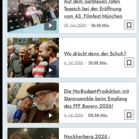
Auf dem isarblauen roten
Teppich bei der Eröffnung
vom 43. Filmfest München
bookmark_border
29. Juni 2026
16:16 Min.
Wo drückt denn der Schuh?
bookmark_border
4. Juli 2026
15:35 Min.
Die No-Budget-Produktion mit
Starensemble beim Empfang
des FFF Bayern 2026!
bookmark_border
4. Juli 2026
05:34 Min.
Nockherberg 2026 -