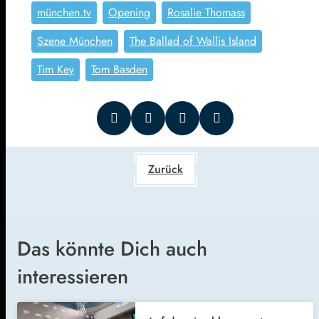
münchen.tv
Opening
Rosalie Thomass
Szene München
The Ballad of Wallis Island
Tim Key
Tom Basden
Zurück
Das könnte Dich auch
interessieren