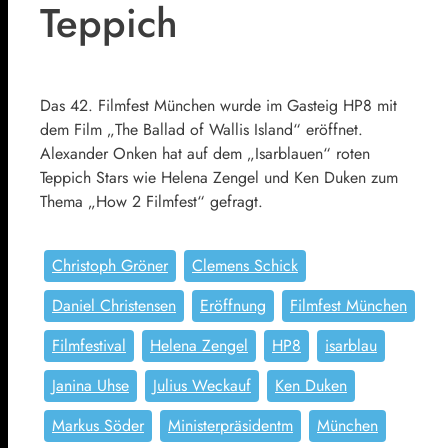
Teppich
Das 42. Filmfest München wurde im Gasteig HP8 mit
dem Film „The Ballad of Wallis Island“ eröffnet.
Alexander Onken hat auf dem „Isarblauen“ roten
Teppich Stars wie Helena Zengel und Ken Duken zum
Thema „How 2 Filmfest“ gefragt.
Christoph Gröner
Clemens Schick
Daniel Christensen
Eröffnung
Filmfest München
Filmfestival
Helena Zengel
HP8
isarblau
Janina Uhse
Julius Weckauf
Ken Duken
Markus Söder
Ministerpräsidentm
München