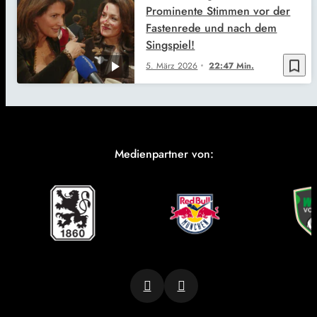
Prominente Stimmen vor der
Fastenrede und nach dem
Singspiel!
bookmark_border
5. März 2026
22:47 Min.
Medienpartner von: