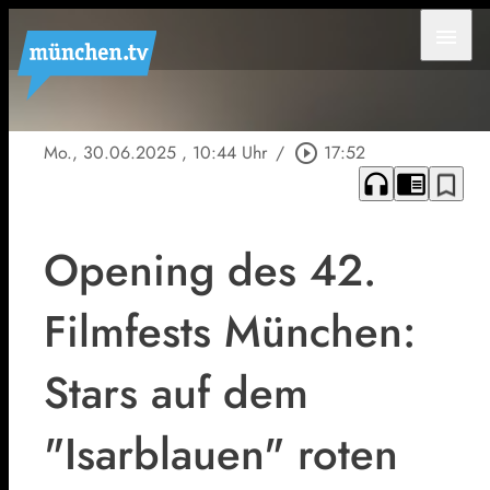
menu
Mo., 30.06.2025
, 10:44 Uhr
/
play_circle_outline
17:52
headphones
chrome_reader_mode
bookmark_border
Opening des 42.
Filmfests München:
Stars auf dem
"Isarblauen" roten