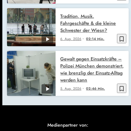
Tradition, Musik,
Fahrgeschäfte & die kleine
Schwester der Wiesn?
bookmark_border
6. Aug. 2026
02:14 Min.
Gewalt gegen Einsatzkräfte –
Polizei München demonstriert,
wie brenzlig der Einsatz-Alltag
werden kann
bookmark_border
5. Aug. 2026
02:46 Min.
Medienpartner von: