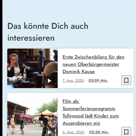
Das könnte Dich auch
interessieren
Erste Zwischenbilanz für den
neuen Oberbürgermeister
Dominik Kause
bookmark_border
7. Aug. 2026
03:09 Min.
Film ab:
Sommerferienprogramm
Tollywood lädt Kinder zum
Ausprobieren ein
bookmark_border
6. Aug. 2026
02:28 Min.