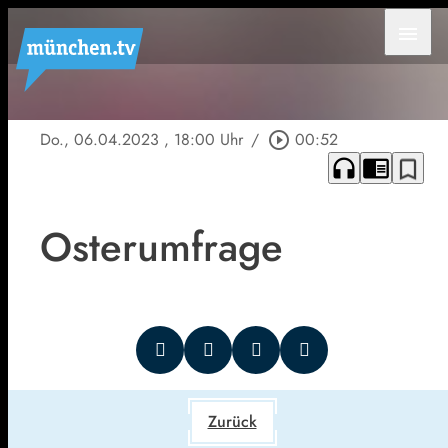
menu
Do., 06.04.2023
, 18:00 Uhr
/
play_circle_outline
00:52
headphones
chrome_reader_mode
bookmark_border
Osterumfrage
Zurück