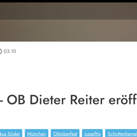
outline
03:10
 - OB Dieter Reiter erö
kus Söder
München
Oktoberfest
ozapftis
Schottenhame