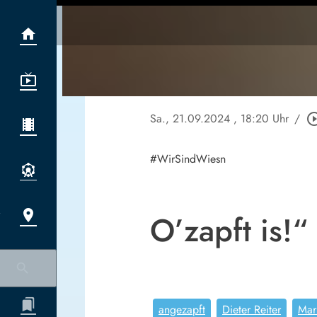
Sa., 21.09.2024
, 18:20 Uhr
/
play_circle_
#WirSindWiesn
O’zapft is!“
angezapft
Dieter Reiter
Mar