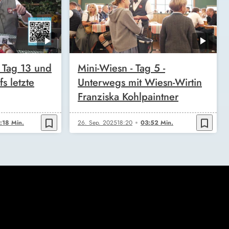
 Tag 13 und
Mini-Wiesn - Tag 5 -
s letzte
Unterwegs mit Wiesn-Wirtin
Franziska Kohlpaintner
bookmark_border
bookmark_border
:18 Min.
26. Sep. 2025
18:20
03:52 Min.