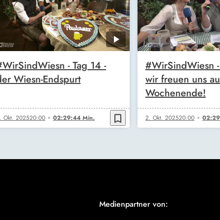
#WirSindWiesn - Tag 14 -
#WirSindWiesn -
der Wiesn-Endspurt
wir freuen uns auf
Wochenende!
bookmark_border
. Okt. 2025
20:00
02:29:44 Min.
2. Okt. 2025
20:00
02:29
Medienpartner von: