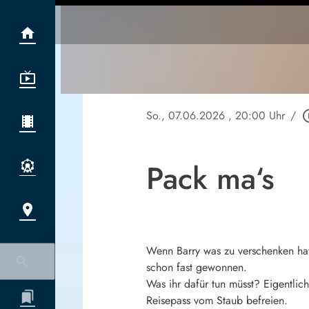
So., 07.06.2026
, 20:00 Uhr
/
play_cir
Pack ma‘s
Wenn Barry was zu verschenken hat
schon fast gewonnen.
Was ihr dafür tun müsst? Eigentlic
Reisepass vom Staub befreien.