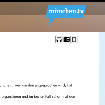
headphones
chrome_reader_mode
bookmark_border
utschein, wer von ihm angesprochen wird, hat
gs organisieren und im besten Fall schon mal den