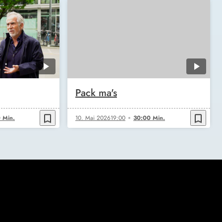
Pack ma's
bookmark_border
bookmark_border
 Min.
10. Mai 2026
19:00
30:00 Min.