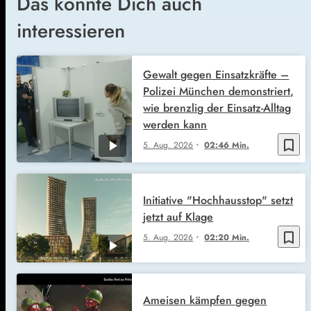
Das könnte Dich auch
interessieren
Gewalt gegen Einsatzkräfte –
Polizei München demonstriert,
wie brenzlig der Einsatz-Alltag
werden kann
bookmark_border
5. Aug. 2026
02:46 Min.
Initiative "Hochhausstop" setzt
jetzt auf Klage
bookmark_border
5. Aug. 2026
02:20 Min.
Ameisen kämpfen gegen