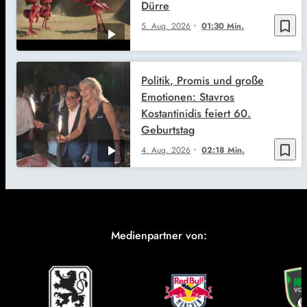
Dürre
bookmark_border
5. Aug. 2026
01:30 Min.
Politik, Promis und große
Emotionen: Stavros
Kostantinidis feiert 60.
Geburtstag
bookmark_border
4. Aug. 2026
02:18 Min.
Medienpartner von: