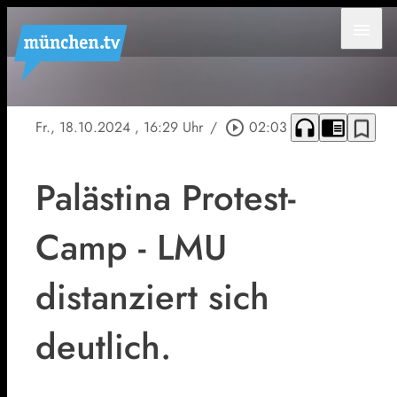
menu
headphones
chrome_reader_mode
bookmark_border
Fr., 18.10.2024
, 16:29 Uhr
/
play_circle_outline
02:03
Palästina Protest-
Camp - LMU
distanziert sich
deutlich.