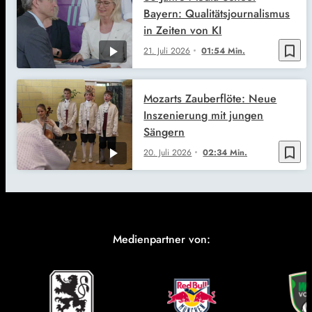
Bayern: Qualitätsjournalismus
in Zeiten von KI
bookmark_border
21. Juli 2026
01:54 Min.
Mozarts Zauberflöte: Neue
Inszenierung mit jungen
Sängern
bookmark_border
20. Juli 2026
02:34 Min.
Medienpartner von: