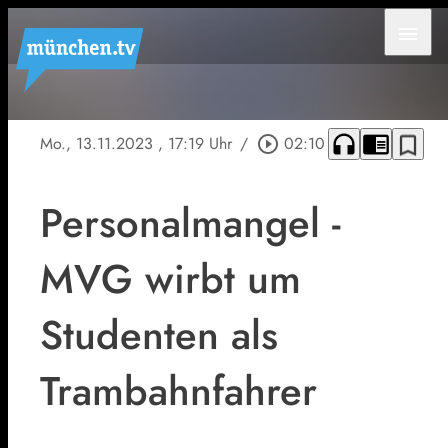
menu
headphones
chrome_reader_mode
bookmark_border
Mo., 13.11.2023
, 17:19 Uhr
/
play_circle_outline
02:10
Personalmangel -
MVG wirbt um
Studenten als
Trambahnfahrer