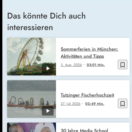
Das könnte Dich auch
interessieren
Sommerferien in München:
Aktivitäten und Tipps
bookmark_border
3. Aug. 2026
03:01 Min.
Tutzinger Fischerhochzeit
bookmark_border
27. Juli 2026
02:49 Min.
30 Jahre Media School