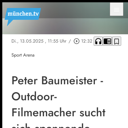
menu
headphones
chrome_reader_mode
bookmark_border
Di., 13.05.2025
, 11:55 Uhr
/
play_circle_outline
12:32
Sport Arena
Peter Baumeister -
Outdoor-
Filmemacher sucht