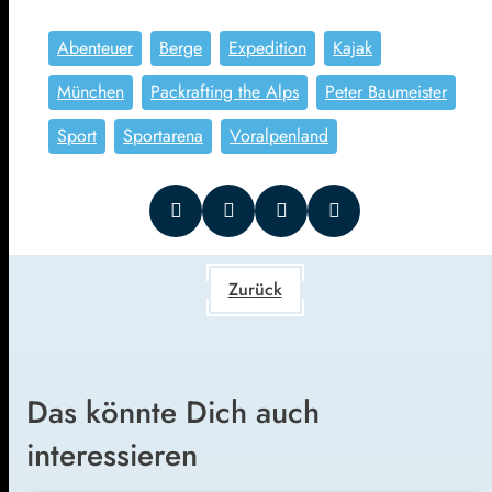
Abenteuer
Berge
Expedition
Kajak
München
Packrafting the Alps
Peter Baumeister
Sport
Sportarena
Voralpenland
Zurück
Das könnte Dich auch
interessieren