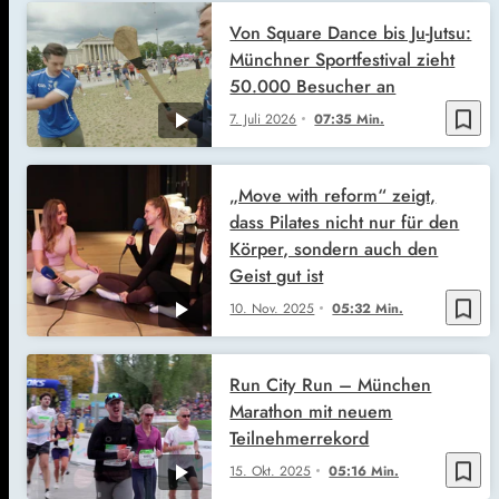
Von Square Dance bis Ju-Jutsu:
Münchner Sportfestival zieht
50.000 Besucher an
bookmark_border
7. Juli 2026
07:35 Min.
„Move with reform“ zeigt,
dass Pilates nicht nur für den
Körper, sondern auch den
Geist gut ist
bookmark_border
10. Nov. 2025
05:32 Min.
Run City Run – München
Marathon mit neuem
Teilnehmerrekord
bookmark_border
15. Okt. 2025
05:16 Min.