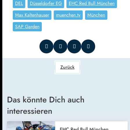
DEL
Düsseldorfer EG
EHC Red Bull München
Max Kaltenhauser
muenchen.tv
München
SAP Garden
Zurück
Das könnte Dich auch
interessieren
EHC Red Bull München