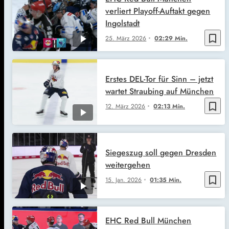
verliert Playoff-Auftakt gegen
Ingolstadt
bookmark_border
25. März 2026
02:29 Min.
Erstes DEL-Tor für Sinn – jetzt
wartet Straubing auf München
bookmark_border
12. März 2026
02:13 Min.
Siegeszug soll gegen Dresden
weitergehen
bookmark_border
15. Jan. 2026
01:35 Min.
EHC Red Bull München