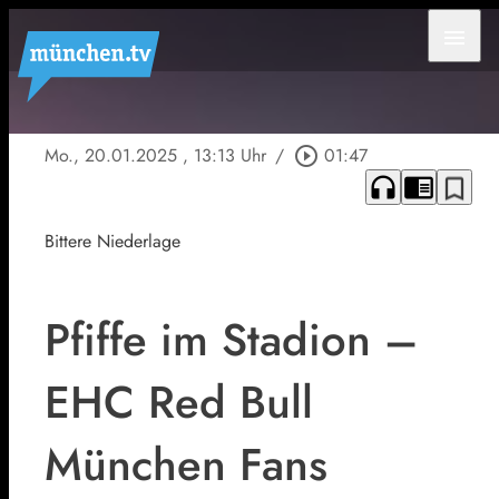
menu
Mo., 20.01.2025
, 13:13 Uhr
/
play_circle_outline
01:47
headphones
chrome_reader_mode
bookmark_border
Bittere Niederlage
Pfiffe im Stadion –
EHC Red Bull
München Fans