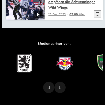
empfängt die Schwenninger
Wild Wings
bookmark_border
17. Dez. 2025
02:00 Min.
Medienpartner von: