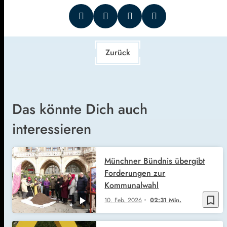
Zurück
Das könnte Dich auch
interessieren
Münchner Bündnis übergibt
Forderungen zur
Kommunalwahl
bookmark_border
10. Feb. 2026
02:31 Min.