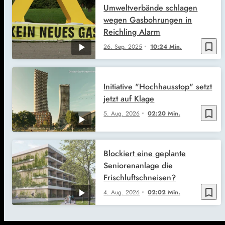
Umweltverbände schlagen
wegen Gasbohrungen in
Reichling Alarm
bookmark_border
26. Sep. 2025
10:24 Min.
Initiative "Hochhausstop" setzt
jetzt auf Klage
bookmark_border
5. Aug. 2026
02:20 Min.
Blockiert eine geplante
Seniorenanlage die
Frischluftschneisen?
bookmark_border
4. Aug. 2026
02:02 Min.