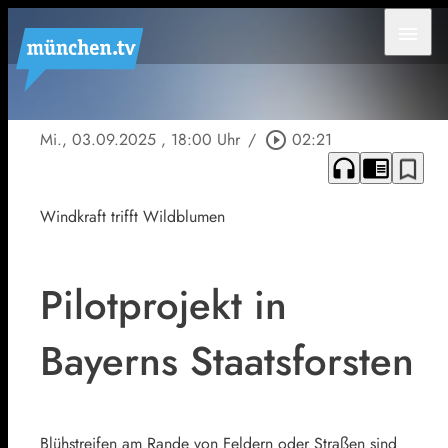
menu
Mi., 03.09.2025
, 18:00 Uhr
/
play_circle_outline
02:21
headphones
chrome_reader_mode
bookmark_border
Windkraft trifft Wildblumen
Pilotprojekt in
Bayerns Staatsforsten
Blühstreifen am Rande von Feldern oder Straßen sind