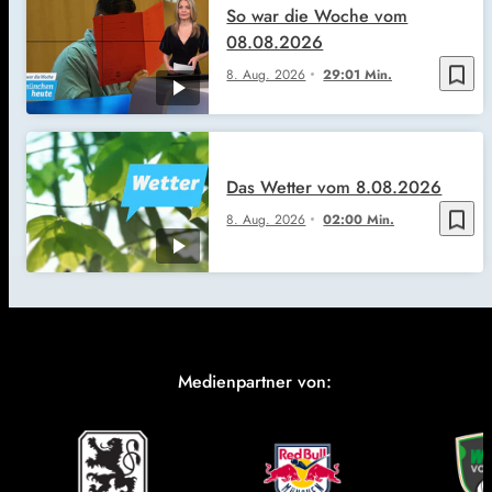
So war die Woche vom
08.08.2026
bookmark_border
8. Aug. 2026
29:01 Min.
Das Wetter vom 8.08.2026
bookmark_border
8. Aug. 2026
02:00 Min.
Medienpartner von: