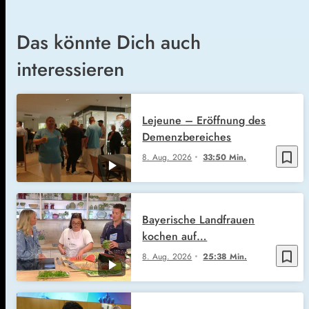
Das könnte Dich auch
interessieren
Lejeune – Eröffnung des
Demenzbereiches
bookmark_border
8. Aug. 2026
33:50 Min.
Bayerische Landfrauen
kochen auf…
bookmark_border
8. Aug. 2026
25:38 Min.