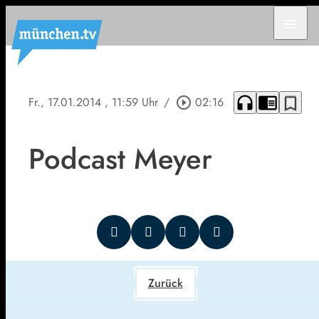
menu
headphones
chrome_reader_mode
bookmark_border
Fr., 17.01.2014
, 11:59 Uhr
/
play_circle_outline
02:16
Podcast Meyer
Zurück