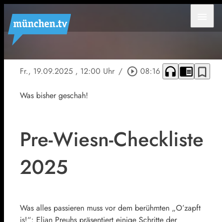
menu
headphones
chrome_reader_mode
bookmark_border
Fr., 19.09.2025
, 12:00 Uhr
/
play_circle_outline
08:16
Was bisher geschah!
Pre-Wiesn-Checkliste
2025
Was alles passieren muss vor dem berühmten „O’zapft
is!“: Elian Preuhs präsentiert einige Schritte der